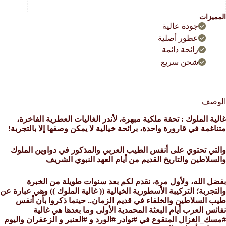
لورد
المميزات
جودة عالية
لعنبر
عطور أصلية
لزعفران
رائحة دائمة
الصندل
شحن سريع
الوصف
غالية الملوك : تحفة ملكية مبهرة، لأندر الغاليات العطرية الفاخرة،
متناغمة في قارورة واحدة، برائحة خيالية لا يمكن وصفها إلا بالتجربة!
والتي تحتوي‏ على أنفس الطيب العربي والمذكور في دواوين الملوك
والسلاطين والتاريخ القديم من أيام العهد النبوي الشريف
بفضل الله، ولأول مرة، نقدم لكم بعد سنوات طويلة من الخبرة
والتجربة؛ التركيبة الأسطورية الخيالية (( غالية الملوك )) وهي عبارة عن
طيب السلاطين والخلفاء في قديم الزمان.. حينما ذكروا بأن أنفس
نفائس العرب أيام البعثة المحمدية الأولى وما بعدها هي غالية
#مسك_الغزال المنقوع في #نوادر #الورد و #العنبر و الزعفران واليوم