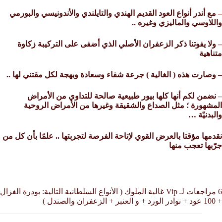
– مع أندر أنواع العود القديم الهندي والتايلندي والأندونيسي والبورمي
واللاوسي والماليزي وغيره ..
– ولا يفوتنا ذكر الزعفران الأصلي الذي أضفى على التركيبة زكاوة
متناهية
– وصارت هذه ( الغالية ) جرعة شفاء وسعادة وبهجة لكل مقتني لها ..
– نضمن لكم أنها كلها بيور طبيعية صالحة للتداوي من الأمراض
المشهورة ؛ مثل الصداع والشقيقة وغيرها من الأمراض الروحية
والبدنيّة …
نقدمها مؤقتا بالعرض القوي لإتاحة الفرصة لتجربتها .. علمًا بأن كل من
جرّبها تعجب منها
6 مراجعات لـ
Vip غالية الملوك ( الأنواع السلطانية التالية: بودرة الغزال
+ 100 عود + نوادر الورد + و العنبر + الزعفران والصندل )