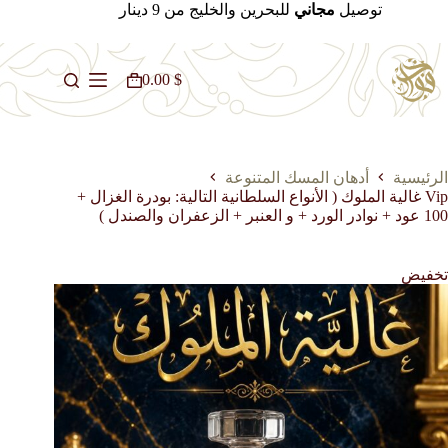
لتجاوز
توصيل
مجاني
للبحرين والخليج من 9 دينار
لى
لمحتوى
0.00
$
عربة
التسوق
الرئيسية
أدهان المسك المتنوعة
Vip غالية الملوك ( الأنواع السلطانية التالية: بودرة الغزال +
100 عود + نوادر الورد + و العنبر + الزعفران والصندل )
تخفيض