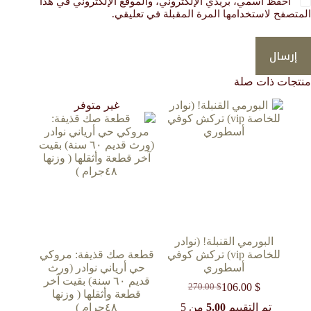
احفظ اسمي، بريدي الإلكتروني، والموقع الإلكتروني في هذا
المتصفح لاستخدامها المرة المقبلة في تعليقي.
إرسال
منتجات ذات صلة
غير متوفر
البورمي القنبلة! (نوادر
للخاصة vip) تركش كوفي
قطعة صك قذيفة: مروكي
أسطوري
حي أرياني نوادر (ورث
قديم ٦٠ سنة) بقيت آخر
106.00
$
270.00
$
السعر
السعر
قطعة وأثقلها ( وزنها
الحالي
الأصلي
تم التقييم
5.00
من 5
٤٨جرام )