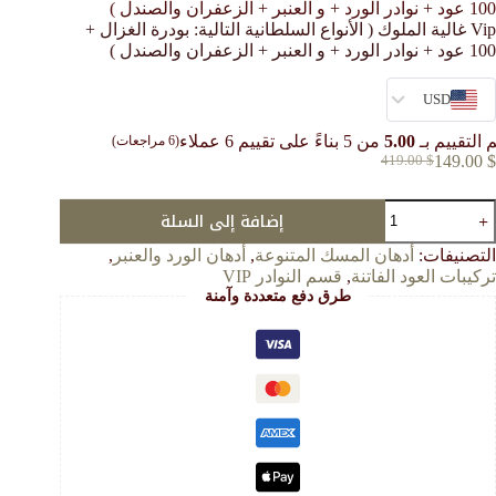
100 عود + نوادر الورد + و العنبر + الزعفران والصندل )
Vip غالية الملوك ( الأنواع السلطانية التالية: بودرة الغزال +
100 عود + نوادر الورد + و العنبر + الزعفران والصندل )
USD
 التقييم بـ
5.00
من 5 بناءً على تقييم
6
عملاء
(
6
مراجعات)
149.00
$
419.00
$
السعر
السعر
الحالي
الأصلي
مية
هو:
هو:
إضافة إلى السلة
Vi
419.00 $.
149.00 $.
الية
التصنيفات:
أدهان المسك المتنوعة
,
أدهان الورد والعنبر
,
لملوك
تركيبات العود الفاتنة
,
قسم النوادر VIP
طرق دفع متعددة وآمنة
لأنواع
لسلطانية
لتالية:
ودرة
لغزال
10
ود
وادر