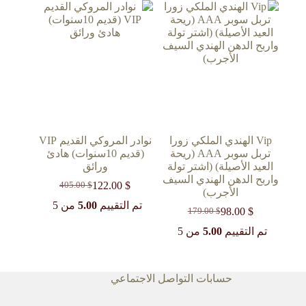
Vip الهندي الملكي زورا
نوادر المروكي القديم VIP
تربل سوبر AAA (ريحة
(قديم 10سنوات) هادئ
العيد الأصيلة) (اشتر تولة
ورائق
واربح الدهن الهندي السيف
122.00
$
405.00
$
السعر
السعر
الأجرب)
الحالي
الأصلي
تم التقييم
5.00
من 5
98.00
$
179.00
$
السعر
السعر
هو:
هو:
405.00 $.
122.00 $.
الحالي
الأصلي
تم التقييم
5.00
من 5
هو:
هو:
179.00 $.
98.00 $.
حسابات التواصل الاجتماعي