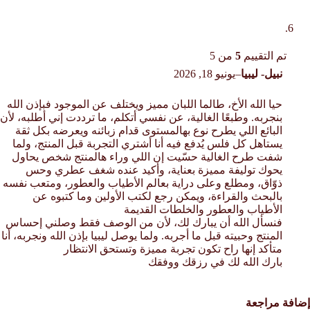
تم التقييم
5
من 5
نبيل- ليبيا
–
يونيو 18, 2026
حيا الله الأخ، طالما اللبان مميز ويختلف عن الموجود فبإذن الله
بنجربه. وطبعًا الغالية، عن نفسي أتكلم، ما ترددت إني أطلبه، لأن
البائع اللي يطرح نوع بهالمستوى قدام زبائنه ويعرضه بكل ثقة
يستاهل كل فلس يُدفع فيه أنا أشتري التجربة قبل المنتج، ولما
شفت طرح الغالية حسّيت إن اللي وراء هالمنتج شخص يحاول
يحوك توليفة مميزة بعناية، وأكيد عنده شغف عطري وحس
ذوّاق، ومطلع وعلى دراية بعالم الأطياب والعطور، ومتعب نفسه
بالبحث والقراءة، ويمكن رجع لكتب الأولين وما كتبوه عن
الأطياب والعطور والخلطات القديمة
فنسأل الله أن يبارك لك، لأن من الوصف فقط وصلني إحساس
المنتج وحبيته قبل ما أجربه. ولما يوصل ليبيا بإذن الله ونجربه، أنا
متأكد إنها راح تكون تجربة مميزة وتستحق الانتظار
بارك الله لك في رزقك ووفقك
إضافة مراجعة