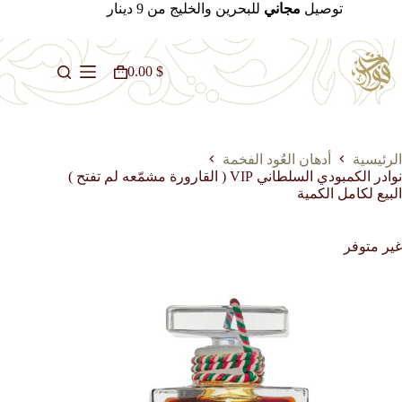
لتجاوز
توصيل
مجاني
للبحرين والخليج من 9 دينار
لى
لمحتوى
0.00
$
عربة
التسوق
الرئيسية
أدهان العُود الفخمة
نوادر الكمبودي السلطاني VIP ( القارورة مشمّعه لم تفتح )
البيع لكامل الكمية
غير متوفر