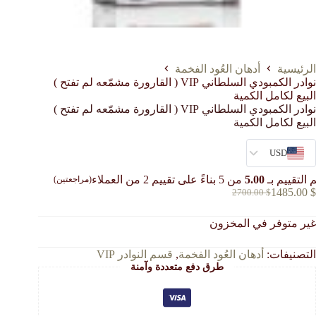
الرئيسية
أدهان العُود الفخمة
نوادر الكمبودي السلطاني VIP ( القارورة مشمّعه لم تفتح )
البيع لكامل الكمية
نوادر الكمبودي السلطاني VIP ( القارورة مشمّعه لم تفتح )
البيع لكامل الكمية
USD
 التقييم بـ
5.00
من 5 بناءً على تقييم
2
من العملاء
(مراجعتين)
1485.00
$
2700.00
$
السعر
السعر
الحالي
الأصلي
غير متوفر في المخزون
هو:
هو:
2700.00 $.
1485.00 $.
التصنيفات:
أدهان العُود الفخمة
,
قسم النوادر VIP
طرق دفع متعددة وآمنة