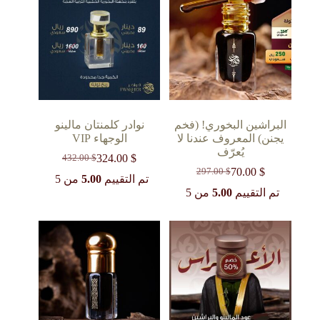
البراشين البخوري! (فخم
نوادر كلمنتان مالينو
يجنن) المعروف عندنا لا
الوجهاء VIP
يُعرّف
324.00
$
432.00
$
السعر
السعر
70.00
$
297.00
$
السعر
السعر
الحالي
الأصلي
تم التقييم
5.00
من 5
الحالي
الأصلي
هو:
هو:
تم التقييم
5.00
من 5
432.00 $.
324.00 $.
هو:
هو:
297.00 $.
70.00 $.