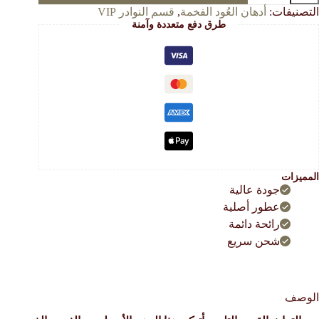
لعرض/
التصنيفات:
أدهان العُود الفخمة
,
قسم النوادر VIP
وادر
طرق دفع متعددة وآمنة
العود
لأسطورة
لمنقرض)
يحة
قال
د
دك!
المميزات
جودة عالية
عطور أصلية
رائحة دائمة
شحن سريع
الوصف