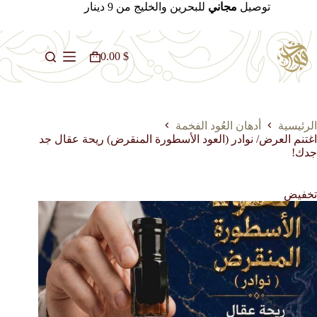
لتجاوز
توصيل
مجاني
للبحرين والخليج من 9 دينار
لى
لمحتوى
0.00
$
عربة
التسوق
الرئيسية
أدهان العُود الفخمة
اغتنم العرض/ نوادر (العود الأسطورة المنقرض) ريحة عقال جد
جدك!
تخفيض