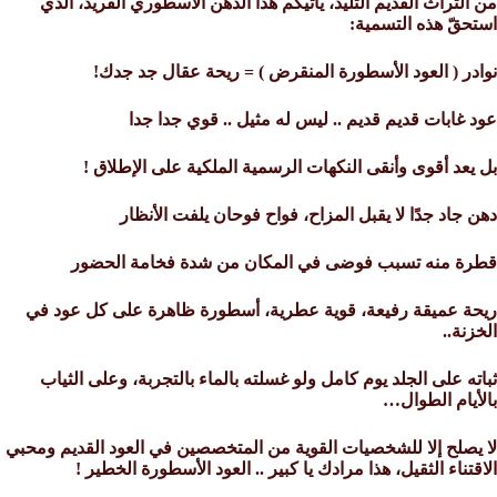
من التراث القديم التليد، يأتيكم هذا الدهن الأسطوري الفريد، الذي
استحقّ هذه التسمية:
نوادر ( العود الأسطورة المنقرض ) = ريحة عقال جد جدك!
عود غابات قديم قديم .. ليس له مثيل .. قوي جدا جدا
بل يعد أقوى وأنقى النكهات الرسمية الملكية على الإطلاق !
دهن جاد جدًا لا يقبل المزاح، فواح فوحان يلفت الأنظار
قطرة منه تسبب فوضى في المكان من شدة فخامة الحضور
ريحة عميقة رفيعة، قوية عطرية، أسطورة ظاهرة على كل عود في
الخزنة..
ثباته على الجلد يوم كامل ولو غسلته بالماء بالتجربة، وعلى الثياب
بالأيام الطوال…
لا يصلح إلا للشخصيات القوية من المتخصصين في العود القديم ومحبي
الاقتناء الثقيل، هذا مرادك يا كبير .. العود الأسطورة الخطير !