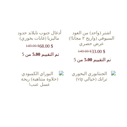
اشتر (واحد) من العود
أدغال جنوب تايلاند حدود
السيوفي (واربح ٢ مجانا!)
ماليزيا (غابات بخوري)
عرض حصري
68.00
$
149.00
$
السعر
السعر
33.00
$
149.00
$
السعر
السعر
الحالي
الأصلي
تم التقييم
5.00
من 5
الحالي
الأصلي
هو:
هو:
تم التقييم
5.00
من 5
149.00 $.
68.00 $.
هو:
هو:
149.00 $.
33.00 $.