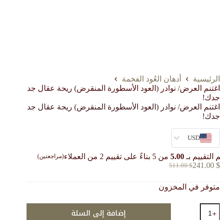
الرئيسية
أدهان العُود الفخمة
اغتنم العرض/ نوادر (العود الأسطورة المنقرض) ريحة عقال جد
جدك!
اغتنم العرض/ نوادر (العود الأسطورة المنقرض) ريحة عقال جد
جدك!
USD
 التقييم بـ
5.00
من 5 بناءً على تقييم
2
من العملاء
(مراجعتين)
241.00
$
511.00
$
السعر
السعر
الحالي
الأصلي
متوفر في المخزون
هو:
هو:
511.00 $.
241.00 $.
مية
إضافة إلى السلة
غتنم