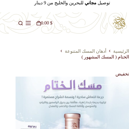
لتجاوز
توصيل
مجاني
للبحرين والخليج من 9 دينار
لى
لمحتوى
0.00
$
عربة
التسوق
الرئيسية
أدهان المسك المتنوعة
الختام ( المسك المشهور )
تخفيض