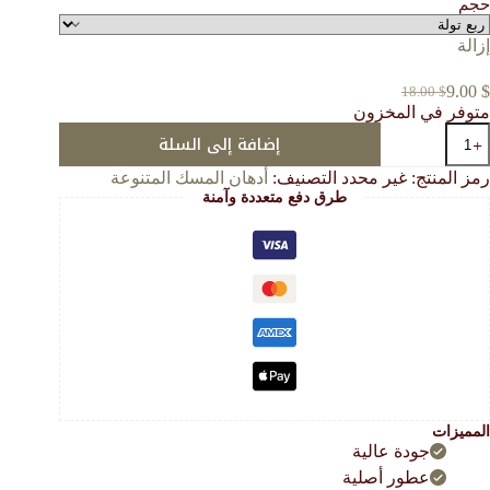
حجم
خلال
إزالة
9.00
$
18.00
$
السعر
السعر
متوفر في المخزون
الحالي
الأصلي
مية
إضافة إلى السلة
هو:
هو:
لختام
18.00 $.
9.00 $.
رمز المنتج:
غير محدد
التصنيف:
أدهان المسك المتنوعة
لمسك
طرق دفع متعددة وآمنة
لمشهور
المميزات
جودة عالية
عطور أصلية