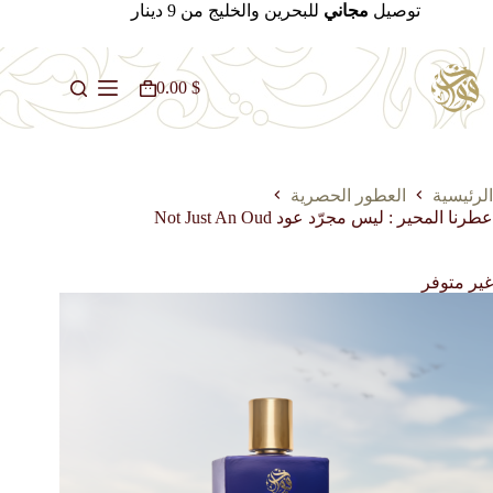
لتجاوز
توصيل
مجاني
للبحرين والخليج من 9 دينار
لى
لمحتوى
0.00
$
عربة
التسوق
الرئيسية
العطور الحصرية
عطرنا المحير : ليس مجرّد عود ‏Not Just An Oud
غير متوفر