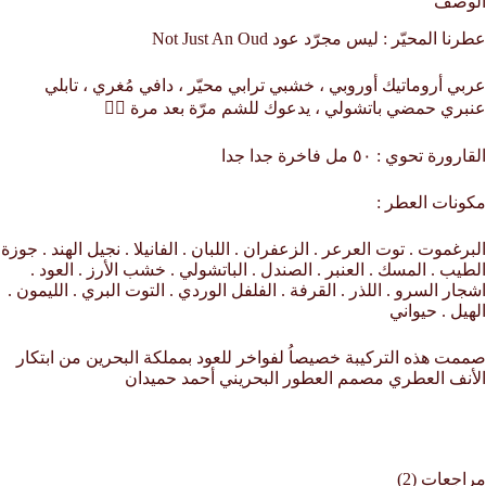
الوصف
عطرنا المحيّر : ليس مجرّد عود Not Just An Oud
عربي أروماتيك أوروبي ، خشبي ترابي محيّر ، دافي مُغري ، تابلي
عنبري حمضي باتشولي ، يدعوك للشم مرّة بعد مرة 👌🏼
القارورة تحوي : ٥٠ مل فاخرة جدا جدا
مكونات العطر :
البرغموت . توت العرعر . الزعفران . اللبان . الفانيلا . نجيل الهند . جوزة
الطيب . المسك . العنبر . الصندل . الباتشولي . خشب الأرز . العود .
اشجار السرو . اللذر . القرفة . الفلفل الوردي . التوت البري . الليمون .
الهيل . حيواني
صممت هذه التركيبة خصيصاُ لفواخر للعود بمملكة البحرين من ابتكار
الأنف العطري مصمم العطور البحريني أحمد حميدان
مراجعات (2)