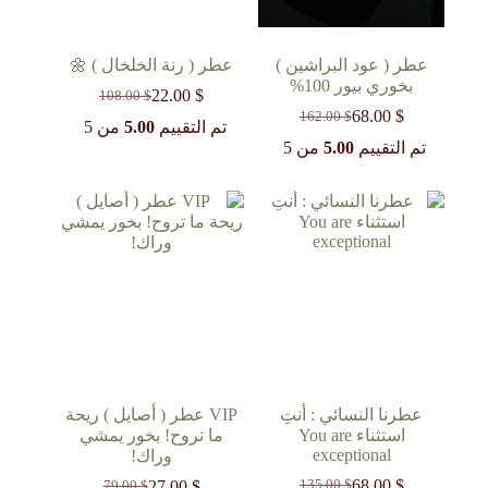
عطر ( عود البراشين )
عطر ( رنة الخلخال ) 🌼
بخوري بيور 100%
22.00
$
108.00
$
السعر
السعر
68.00
$
162.00
$
السعر
السعر
الحالي
الأصلي
تم التقييم
5.00
من 5
الحالي
الأصلي
هو:
هو:
تم التقييم
5.00
من 5
108.00 $.
22.00 $.
هو:
هو:
162.00 $.
68.00 $.
عطرنا النسائي : أنتِ
VIP عطر ( أصايل ) ريحة
استثناء You are
ما تروح! بخور يمشي
exceptional
وراك!
68.00
$
27.00
$
135.00
$
79.00
$