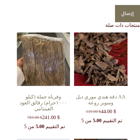
إرسال
منتجات ذات صلة
AA دقة هندي موري دبل
وفرناه جملة (كيلو
وسوبر روعة
١٠٠٠جرام) رقائق العود
الفيتنامي
44.00
$
119.00
$
السعر
السعر
241.00
$
783.00
$
الحالي
الأصلي
السعر
السعر
تم التقييم
5.00
من 5
هو:
هو:
الحالي
الأصلي
تم التقييم
5.00
من 5
119.00 $.
44.00 $.
هو:
هو:
783.00 $.
241.00 $.