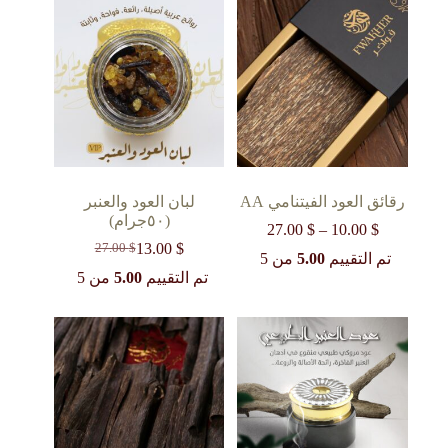
رقائق العود الفيتنامي AA
لبان العود والعنبر
(٥٠جرام)
$
10.00
–
$
27.00
نطاق
السعر:
$
13.00
27.00
$
السعر
السعر
تم التقييم
5.00
من 5
من
الحالي
الأصلي
تم التقييم
5.00
من 5
هو:
هو:
خلال
27.00 $.
13.00 $.