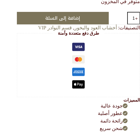
متوفر في المخزون
هو:
هو:
675.00 $.
405.00 $.
مية
إضافة إلى السلة
وادر
لكمبودي
التصنيفات:
أخشاب العود والبخور
,
قسم النوادر VIP
لملكي
طرق دفع متعددة وآمنة
ابات
وتيسات
ديم
3
نة
AA
المميزات
جودة عالية
عطور أصلية
رائحة دائمة
شحن سريع