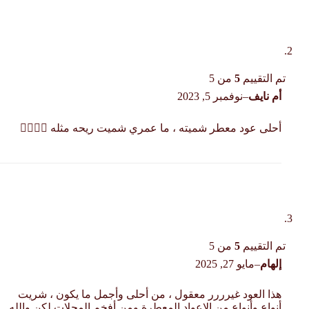
تم التقييم
5
من 5
أم نايف
–
نوفمبر 5, 2023
أحلى عود معطر شميته ، ما عمري شميت ريحه مثله 👌🏻👌🏻
تم التقييم
5
من 5
إلهام
–
مايو 27, 2025
هذا العود غيرررر معقول ، من أحلى وأجمل ما يكون ، شريت
أنواع وأنواع من الاعواد المعطرة ومن أفخم المحلات لكن والله