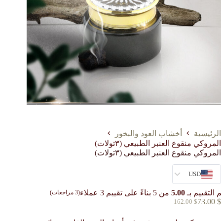
الرئيسية
أخشاب العود والبخور
المروكي منقوع العنبر الطبيعي (٣تولات)
المروكي منقوع العنبر الطبيعي (٣تولات)
USD
 التقييم بـ
5.00
من 5 بناءً على تقييم
3
عملاء
(
3
مراجعات)
73.00
$
162.00
$
السعر
السعر
الحالي
الأصلي