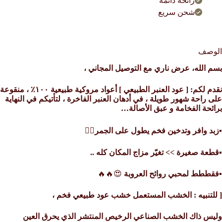
رائحة دائمة
شحن سريع
الوصف
بسم الله، عرض ناري مع التوصيل المجاني ،
نقدم لكم: [ عود العنبر الطبيعي ] أعواد مروكية طبيعية ١٠٠٪؜ ، منقوعة
على راحة شهور طويلة ، في أدهان العنبر الفاخرة ، لتأتيكم في النهاية
برائحة الفخامة و عبق الأصالة…
▪️
زبد وافر وتدخين فخم يطول على الجمر
👌🏼
▪️
قطعة صغيرة >> تغيّر مزاج المكان كله ..
▪️
فقططط لمحبي روائح العروبة
😍🔥🔥
[ للتنبيه : الخشب المستعمل خشب عود طبيعي فخم ،
وليس ذاك الخشب الصناعي الرخيص المنتشر الذي يحرق العين