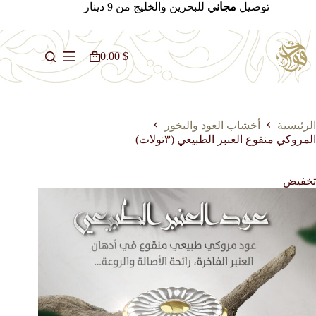
لتجاوز
توصيل
مجاني
للبحرين والخليج من 9 دينار
لى
لمحتوى
0.00
$
عربة
التسوق
الرئيسية
أخشاب العود والبخور
المروكي منقوع العنبر الطبيعي (٣تولات)
تخفيض