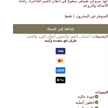
عود مروكي طبيعي منقوع في أدهان العنبر الفاخرة، رائحة
هو:
هو:
الأصالة والروعة
162.00 $.
73.00 $.
المتوفر في المخزون 1 فقط
إضافة إلى السلة
التصنيفات:
أخشاب العود والبخور
,
أدهان الورد والعنبر
طرق دفع متعددة وآمنة
المميزات
جودة عالية
عطور أصلية