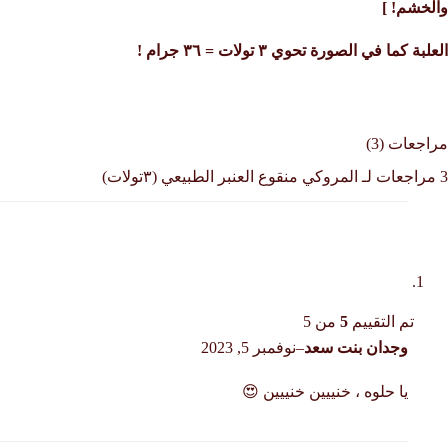
والخشم! ]
العلبة كما في الصورة تحوي ٣ تولات = ٣٦ جرام !
مراجعات (3)
3 مراجعات لـ
المروكي منقوع العنبر الطبيعي (٣تولات)
تم التقييم
5
من 5
وجدان بنت سعد
–
نوفمبر 5, 2023
يا حلوه ، خنييين خنييين 😍