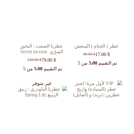
عطر ( الختام ) المنعش
عطرنا الصعب : البخور
السرّي ‏ Secret incense
17.00
$
68.00
$
السعر
السعر
79.00
$
149.00
$
الحالي
الأصلي
السعر
السعر
تم التقييم
5.00
من 5
هو:
هو:
الحالي
الأصلي
تم التقييم
5.00
من 5
68.00 $.
17.00 $.
هو:
هو:
149.00 $.
79.00 $.
غير متوفر