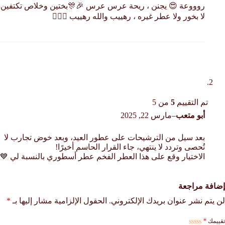
روووعة 😍 يجنن ، ريحة عرس عرس 🎉🎊بختين وخلاص تكتفين
لا بخور ولا عطر غيره ، رهييب والله رهييب 👌🏻🌷
تم التقييم
5
من 5
أبو متعب
–
مارس 22, 2025
بعد سيل من الترشيحات على عطور العيد، وبعد خوض تجارب لا
تُحصى وتردد لا ينتهي، جاء القرار الحاسم أخيرًا!
‏الاختيار وقع على هذا العطر الفخم عطر أسطوري بالنسبة لي 💙
إضافة مراجعة
لن يتم نشر عنوان بريدك الإلكتروني.
الحقول الإلزامية مشار إليها بـ
*
تقييمك
*