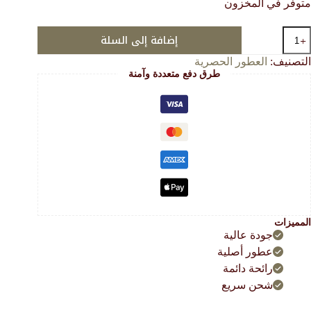
متوفر في المخزون
هو:
هو:
81.00 $.
27.00 $.
مية
إضافة إلى السلة
طر
التصنيف:
العطور الحصرية
لوريش
طرق دفع متعددة وآمنة
ريس
بات
ؤنس!
المميزات
جودة عالية
عطور أصلية
رائحة دائمة
شحن سريع