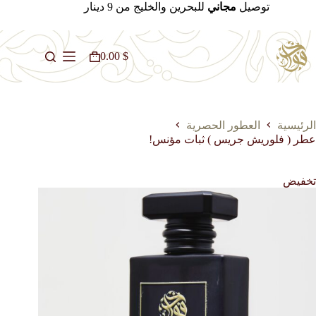
لتجاوز
توصيل
مجاني
للبحرين والخليج من 9 دينار
لى
لمحتوى
0.00
$
عربة
التسوق
الرئيسية
العطور الحصرية
عطر ( فلوريش جريس ) ثبات مؤنس!
تخفيض