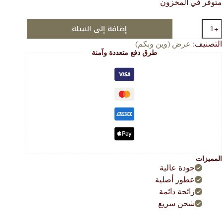
متوفر في المخزون
هو:
هو:
122.00 $.
35.00 $.
مية
إضافة إلى السلة
اكيت
لد
التصنيف:
عرض (وين وبكم)
يطالي
طرق دفع متعددة وآمنة
دهن
يوفي
ع
ولتين
روكي)
المميزات
جودة عالية
عطور أصلية
رائحة دائمة
شحن سريع