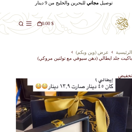
لتجاوز
توصيل
مجاني
للبحرين والخليج من 9 دينار
لى
لمحتوى
0.00
$
عربة
التسوق
الرئيسية
عرض (وين وبكم)
باكيت جلد ايطالي (دهن سيوفي مع تولتين مروكي)
تخفيض