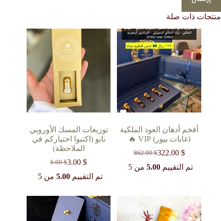
منتجات ذات صلة
أفخم أدهان العود الملكية
توزيعات المسك الأوروبي
(غابات بيور) VIP 🔥
نانو (اكتبوا اختياركم في
الملاحظة)
322.00
$
862.00
$
السعر
السعر
3.00
$
6.00
$
الحالي
الأصلي
السعر
السعر
تم التقييم
5.00
من 5
هو:
هو:
الحالي
الأصلي
تم التقييم
5.00
من 5
862.00 $.
322.00 $.
هو:
هو:
6.00 $.
3.00 $.