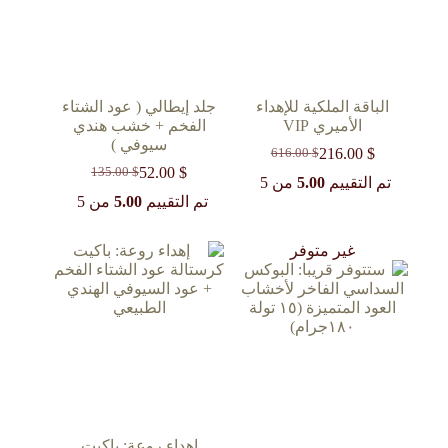
الباقة الملكية للإهداء
جلد إيطالي ( عود الشتاء
الأميري VIP
الفخم + خشب هندي
سيوفي )
216.00
$
616.00
$
السعر
السعر
52.00
$
135.00
$
الحالي
الأصلي
السعر
السعر
تم التقييم
5.00
من 5
هو:
هو:
الحالي
الأصلي
تم التقييم
5.00
من 5
616.00 $.
216.00 $.
هو:
هو:
135.00 $.
52.00 $.
غير متوفر
إهداء روعة: باكيت