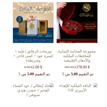
مجموعة الفخامة الثمانية
توزيعات الرقائق (علبة +
للمخلطات الملكية
كسرة عود + كيس فاخر +
والأدهان الطبيعية
وشريطة)
2.00
$
378.00
$
6.00
$
665.00
$
السعر
السعر
السعر
السعر
الحالي
الأصلي
الحالي
الأصلي
تم التقييم
5.00
من 5
تم التقييم
5.00
من 5
هو:
هو:
هو:
هو:
6.00 $.
2.00 $.
665.00 $.
378.00 $.