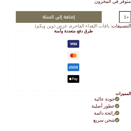
متوفر في المخزون
هو:
هو:
203.00 $.
68.00 $.
كمي
إضافة إلى السلة
النقص
الفاخررر
عرض (وين وبكم)
,
باقات الإهداء الفاخرة
التصنيفات:
طرق دفع متعددة وآمنة
الأصنا
الأكث
مبيع

المميزات
جودة عالية
عطور أصلية
رائحة دائمة
شحن سريع