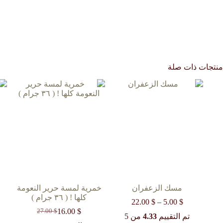
منتجات ذات صلة
مسك الزعفران
خمرية لمسة حرير النعومة
كلها ! ( ٣٦ جرام )
$
5.00
–
$
22.00
نطاق
السعر:
$
16.00
27.00
$
السعر
السعر
تم التقييم
4.33
من 5
من