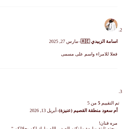
اسامة الزبيدي 🇦🇪
–
مارس 27, 2025
فعلا للامراء واسم على مسمى
تم التقييم
5
من 5
أم سعود منطقة القصيم (عنيزة)
–
أبريل 13, 2026
مره فنان!
ريحته ثابتة وباردة ما تكتم الصدر، الله يبارك لكم بحلالكم.”