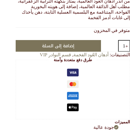
من أندر أدهان العود العالمية، يمتاز بنكهته الترابية الزعفرانية،
هو:
هو:
مطلب أهل الذائقة العالمية، إضافة إلى هويته البخورية
392.00 $.
122.00 $.
الفواحة، المتناغمة مع البلسمية العسلية الثابتة، دهن يأخذك
إلى غابات أدمز الفخمة
متوفر في المخزون
مية
إضافة إلى السلة
لعود
لسيلاني
التصنيفات:
أدهان العُود الفخمة
,
قسم النوادر VIP
طرق دفع متعددة وآمنة
بار
لشخصيات
VI
يور
اص
المميزات
جودة عالية