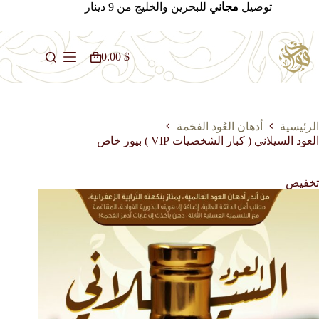
لتجاوز
توصيل
مجاني
للبحرين والخليج من 9 دينار
لى
لمحتوى
0.00
$
عربة
التسوق
الرئيسية
أدهان العُود الفخمة
العود السيلاني ( كبار الشخصيات VIP ) بيور خاص
تخفيض