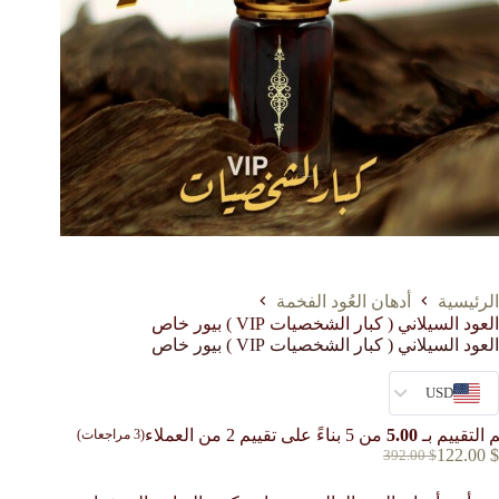
الرئيسية
أدهان العُود الفخمة
العود السيلاني ( كبار الشخصيات VIP ) بيور خاص
العود السيلاني ( كبار الشخصيات VIP ) بيور خاص
USD
 التقييم بـ
5.00
من 5 بناءً على تقييم
2
من العملاء
(
3
مراجعات)
122.00
$
392.00
$
السعر
السعر
الحالي
الأصلي