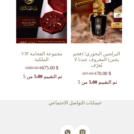
البراشين البخوري! (فخم
مجموعة الفخامة VIP
يجنن) المعروف عندنا لا
الملكية
يُعرّف
675.00
$
1080.00
$
السعر
السعر
70.00
$
297.00
$
السعر
السعر
الحالي
الأصلي
تم التقييم
5.00
من 5
الحالي
الأصلي
هو:
هو:
تم التقييم
5.00
من 5
1080.00 $.
675.00 $.
هو:
هو:
297.00 $.
70.00 $.
حسابات التواصل الاجتماعي