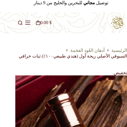
لتجاوز
توصيل
مجاني
للبحرين والخليج من 9 دينار
لى
لمحتوى
0.00
$
عربة
التسوق
الرئيسية
أدهان العُود الفخمة
السيوفي الأصلي ريحة أول (هندي طبيعي١٠٠٪؜) ثبات خرافي
تخفيض