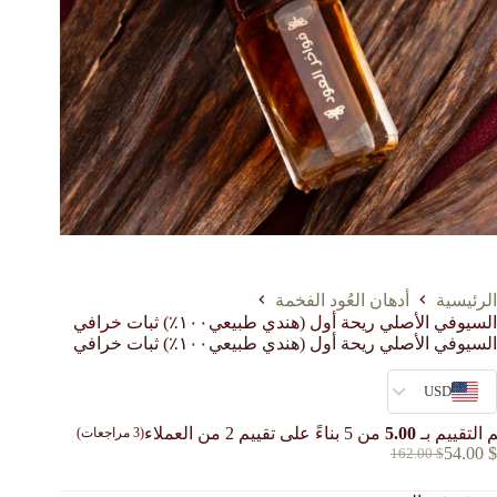
الرئيسية
أدهان العُود الفخمة
السيوفي الأصلي ريحة أول (هندي طبيعي١٠٠٪؜) ثبات خرافي
السيوفي الأصلي ريحة أول (هندي طبيعي١٠٠٪؜) ثبات خرافي
USD
 التقييم بـ
5.00
من 5 بناءً على تقييم
2
من العملاء
(
3
مراجعات)
54.00
$
162.00
$
السعر
السعر
الحالي
الأصلي