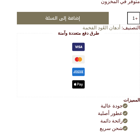
متوفر في المخزون
هو:
هو:
162.00 $.
54.00 $.
مية
إضافة إلى السلة
لسيوفي
لأصلي
التصنيف:
أدهان العُود الفخمة
يحة
طرق دفع متعددة وآمنة
ول
هندي
طبيعي١٠٠٪؜)
بات
رافي
المميزات
جودة عالية
عطور أصلية
رائحة دائمة
شحن سريع