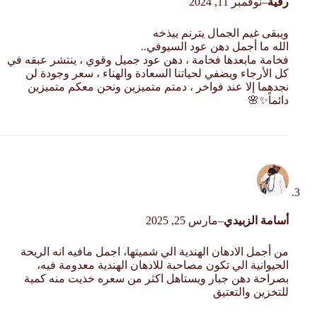
رقية
–
نوفمبر 11, 2024
ويبقى غيم الجمال يترنم ييذخه
الله ما أجمل دهن عود السيوفي..
فخامة مابعدها فخامة ، دهن عود جميل وقوي ، ينتشر عبقه في
كل الأرجاء ويضفي لحياتنا السعادة والهناء ، سعر وجودة لن
نجدهما إلا عند فواخر ، دمتم متميزين ونحن معكم متميزين
دائماً✨🌸
أسامة الزبيدي
–
مارس 25, 2025
من أجمل الادهان الهندية الي شميتها، اجمل مافيه انه الريحة
الحيوانية الي تكون مصاحبة للادهان الهندية معدومة فيه،
بصراحة دهن جبار ويستاهل اكثر من سعره خذيت منه كمية
للتخزين والتعتيق