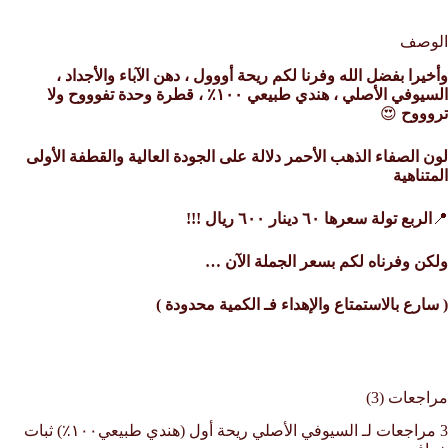
الوصف
وأخيرا بفضل الله وفرنا لكم ريحة أووول ، دهن الآباء والأجداد ،
السيوفي الأصلي ، هندي طبيعي ١٠٠٪؜ ، قطرة وحدة تفوووح ولا
تروووح
😍
لون الصفاء الذهب الأحمر دلالة على الجودة العالية والقطفة الأولى
المتناهية
📍
الربع تولة سعرها ٦٠ دينار ٦٠٠ ريال !!!
ولكن وفرناه لكم بسعر الجملة الآن …
( سارع بالاستمتاع والإهداء فـ الكمية محدودة )
مراجعات (3)
3 مراجعات لـ
السيوفي الأصلي ريحة أول (هندي طبيعي١٠٠٪؜) ثبات