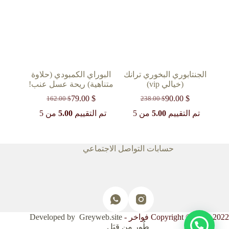
الجنتابوري البخوري ترانك
البوراي الكمبودي (حلاوة
(خيالي vip)
متناهية) ريحة عسل عنب!
79.00
$
90.00
$
162.00
$
238.00
$
السعر
السعر
السعر
السعر
الحالي
الأصلي
الحالي
الأصلي
تم التقييم
5.00
من 5
تم التقييم
5.00
من 5
هو:
هو:
هو:
هو:
162.00 $.
79.00 $.
238.00 $.
90.00 $.
حسابات التواصل الاجتماعي
Copyright © 2017-2022 فواخر -
Developed by Greyweb.site
طُوِر مِن قِبَل