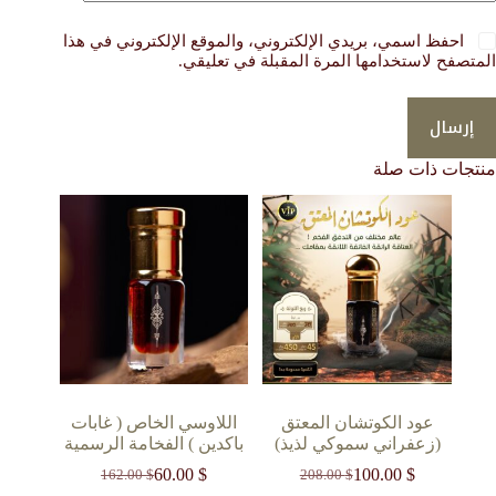
احفظ اسمي، بريدي الإلكتروني، والموقع الإلكتروني في هذا
المتصفح لاستخدامها المرة المقبلة في تعليقي.
إرسال
منتجات ذات صلة
عود الكوتشان المعتق
اللاوسي الخاص ( غابات
(زعفراني سموكي لذيذ)
باكدين ) الفخامة الرسمية
60.00
$
100.00
$
162.00
$
208.00
$
السعر
السعر
السعر
السعر