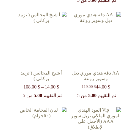
تم التقييم
5.00
من 5
هو:
هو:
خلال
30.00 $.
14.00 $.
AA دقة هندي موري دبل
أ شيخ المجالس ( تزبيد
وسوبر روعة
بركاني )
$
44.00
$
14.00
–
$
108.00
نطاق
119.00
$
السعر
السعر
السعر:
الحالي
الأصلي
تم التقييم
5.00
من 5
تم التقييم
5.00
من 5
من
هو:
هو:
119.00 $.
44.00 $.
خلال