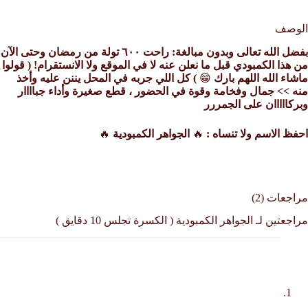
الوصف
بفضل الله تعالى وبدون مبالغة: راحت ٦٠٠ تولة من رمضان وحتى الآن
من هذا الكمبودي قبل ما نعلن عنه لا في الموقع ولا الانستقرام! ( قولوا
ماشاء الله اللهم بارك
😁
) كل اللي جربه في المحل يننن عليه وأخذ
منه >> جمال وفخامة وقوة في الحضور ، قطع صغيرة وأداء جباااار
وبركااااان على الجمررر
احفظ الاسم ولا تنساه :
🔥
الجواهر الكمبودية
🔥
مراجعات (2)
مراجعتين لـ
الجواهر الكمبودية ( الكسرة تجلس 10 دقايق )