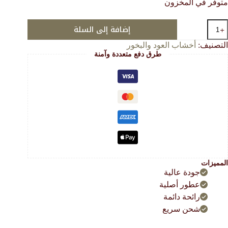
متوفر في المخزون
هو:
هو:
30.00 $.
14.00 $.
مية
إضافة إلى السلة
لجواهر
لكمبودية
التصنيف:
أخشاب العود والبخور
طرق دفع متعددة وآمنة
لكسرة
جلس
1
قايق
المميزات
جودة عالية
عطور أصلية
رائحة دائمة
شحن سريع