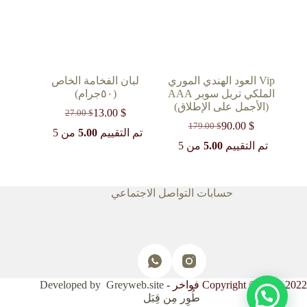
Vip العود الهندي الموري
لبان الفخامة الخاص
الملكي تربل سوبر AAA
(٥٠جرام)
(الأجمل على الإطلاق)
13.00
$
27.00
$
السعر
السعر
90.00
$
179.00
$
السعر
السعر
الحالي
الأصلي
تم التقييم
5.00
من 5
الحالي
الأصلي
هو:
هو:
تم التقييم
5.00
من 5
27.00 $.
13.00 $.
هو:
هو:
179.00 $.
90.00 $.
حسابات التواصل الاجتماعي
Copyright © 2017-2022 فواخر -
Developed by Greyweb.site
طُوِر مِن قِبَل