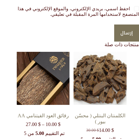
احفظ اسمي، بريدي الإلكتروني، والموقع الإلكتروني في هذا
المتصفح لاستخدامها المرة المقبلة في تعليقي.
إرسال
منتجات ذات صلة
الكلمنتان البنتلي ( محسّن
رقائق العود الفيتنامي AA
بيور )
$
10.00
–
$
27.00
نطاق
$
14.00
السعر:
30.00
$
السعر
السعر
تم التقييم
5.00
من 5
من
الحالي
الأصلي