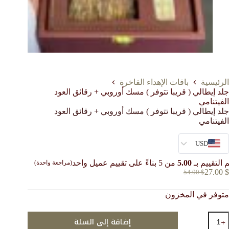
الرئيسية
باقات الإهداء الفاخرة
جلد إيطالي ( قريبا تتوفر ) مسك أوروبي + رقائق العود
الفيتنامي
جلد إيطالي ( قريبا تتوفر ) مسك أوروبي + رقائق العود
الفيتنامي
USD
 التقييم بـ
5.00
من 5 بناءً على تقييم عميل واحد
(مراجعة واحدة)
27.00
$
54.00
$
السعر
السعر
الحالي
الأصلي
متوفر في المخزون
هو:
هو:
54.00 $.
27.00 $.
مية
إضافة إلى السلة
لد