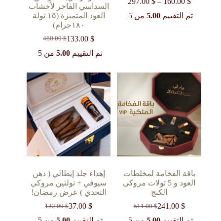
$
160.00
–
$
297.00
نطاق
السداسي الفاخر لأخشاب
السعر:
تم التقييم
5.00
من 5
العود المتميزة (١٥ تولة
من
١٨٠جرام)
خلال
133.00
$
460.00
$
السعر
السعر
الحالي
الأصلي
تم التقييم
5.00
من 5
هو:
هو:
460.00 $.
133.00 $.
باقة الفخامة لمخلطات
إهداء جلد إيطالي ( دهن
العود و 5 تولات مروكي
سيوفي + تولتين مروكي
الكنج
التحدي ) عرض رمضان!
37.00
$
241.00
$
122.00
$
511.00
$
السعر
السعر
السعر
السعر
الحالي
الأصلي
الحالي
الأصلي
تم التقييم
5.00
من 5
تم التقييم
5.00
من 5