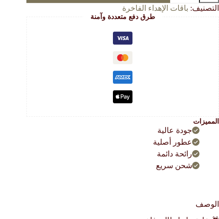
يطالي
التصنيف:
باقات الإهداء الفاخرة
طرق دفع متعددة وآمنة
ريبا
توفر
سك
وروبي
قائق
لعود
لفيتنامي
المميزات
جودة عالية
عطور أصلية
رائحة دائمة
شحن سريع
الوصف