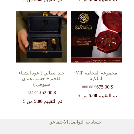
هو:
هو:
هو:
هو:
122.00 $.
37.00 $.
511.00 $.
241.00 $.
مجموعة الفخامة VIP
جلد إيطالي ( عود الشتاء
الملكية
الفخم + خشب هندي
سيوفي )
675.00
$
1080.00
$
السعر
السعر
52.00
$
135.00
$
الحالي
الأصلي
السعر
السعر
تم التقييم
5.00
من 5
هو:
هو:
الحالي
الأصلي
تم التقييم
5.00
من 5
1080.00 $.
675.00 $.
هو:
هو:
135.00 $.
52.00 $.
حسابات التواصل الاجتماعي