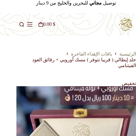
لتجاوز
توصيل
مجاني
للبحرين والخليج من 9 دينار
لى
لمحتوى
0.00
$
عربة
التسوق
الرئيسية
باقات الإهداء الفاخرة
جلد إيطالي ( قريبا تتوفر ) مسك أوروبي + رقائق العود
الفيتنامي
تخفيض