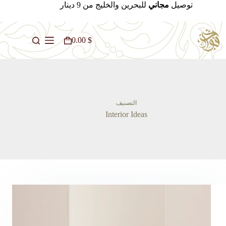
لتجاوز
توصيل
مجاني
للبحرين والخليج من 9 دينار
لى
لمحتوى
0.00
$
عربة
التسوق
التصنيف
Interior Ideas