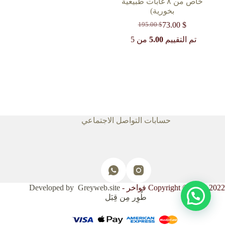
خاص من ٨ غابات طبيعية
بخورية)
73.00
$
195.00
$
السعر
السعر
الحالي
الأصلي
تم التقييم
5.00
من 5
هو:
هو:
195.00 $.
73.00 $.
حسابات التواصل الاجتماعي
Copyright © 2017-2022 فواخر -
Developed by Greyweb.site
طُوِر مِن قِبَل