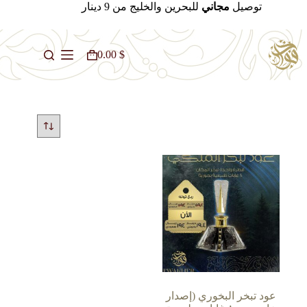
لتجاوز
توصيل
مجاني
للبحرين والخليج من 9 دينار
لى
لمحتوى
0.00
$
عربة
التسوق
عود تبخر البخوري (إصدار