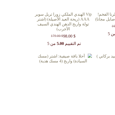
Trend ) عطرنا الفخم!
Vip الهندي الملكي زورا تربل سوبر
صايل مجانا)
AAA (ريحة العيد الأصيلة) (اشتر
تولة واربح الدهن الهندي السيف
1
الأجرب)
ي
 5
98.00
$
179.00
$
السعر
السعر
1
الحالي
الأصلي
تم التقييم
5.00
من 5
هو:
هو:
179.00 $.
98.00 $.