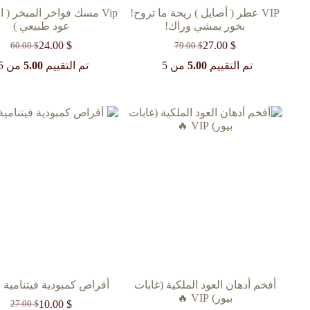
VIP عطر ( أصايل ) ريحة ما تروح!
Vip مسك فواخر المبخر ( 
بخور يمشي وراك!
عود طبيعي )
24.00
$
27.00
$
60.00
$
79.00
$
السعر
السعر
السعر
السعر
الحالي
الأصلي
الحالي
الأصلي
تم التقييم
5.00
من 5
تم التقييم
5.00
من 5
هو:
هو:
هو:
هو:
60.00 $.
24.00 $.
79.00 $.
27.00 $.
أفخم أدهان العود الملكية (غابات
أقراص كمبودية فيتنامية 
بيور) VIP 🔥
10.00
$
27.00
$
السعر
السعر