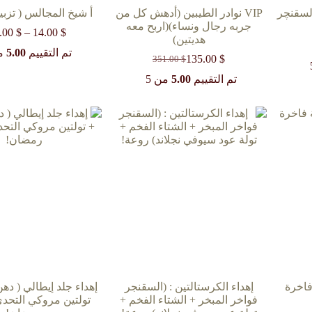
السقنچر
VIP نوادر الطيبين (أدهش كل من
أ شيخ المجالس ( تزبيد
جربه رجال ونساء)(اربح معه
.00
$
–
14.00
$
هديتين)
تم التقييم
5.00
من
135.00
$
351.00
$
السعر
السعر
الحالي
الأصلي
تم التقييم
5.00
من 5
هو:
هو:
351.00 $.
135.00 $.
فاخرة
إهداء الكرستالتين : (السقنجر
إهداء جلد إيطالي ( د
فواخر المبخر + الشتاء الفخم +
تولتين مروكي التحد