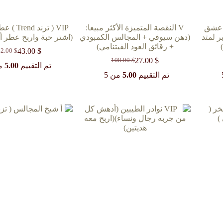
Triple Super Limited v عشق
V النقصة المتميزة الأكثر مبيعا:
VIP ( ترند 
ر لمتد
(دهن سيوفي + المجالس الكمبودي
(اشتر حبة واربح عطر أ
+ رقائق العود الفيتنامي)
43.00
$
62.00
$
السعر
السعر
27.00
$
108.00
$
السعر
السعر
الحالي
الأصل
تم التقييم
5.00
من
الحالي
الأصلي
هو:
هو:
تم التقييم
5.00
من 5
62.00 $.
43.00 $.
هو:
هو:
108.00 $.
27.00 $.