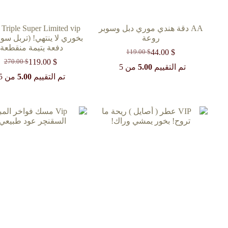
AA دقة هندي موري دبل وسوبر
ip
روعة
بخوري لا ينتهي! (تربل سوب
دفعة يتيمة منقطعة)
44.00
$
119.00
$
السعر
السعر
119.00
$
270.00
$
الحالي
الأصلي
السعر
السعر
تم التقييم
5.00
من 5
هو:
هو:
الحالي
الأصلي
تم التقييم
5.00
من 5
119.00 $.
44.00 $.
هو:
هو:
270.00 $.
119.00 $.