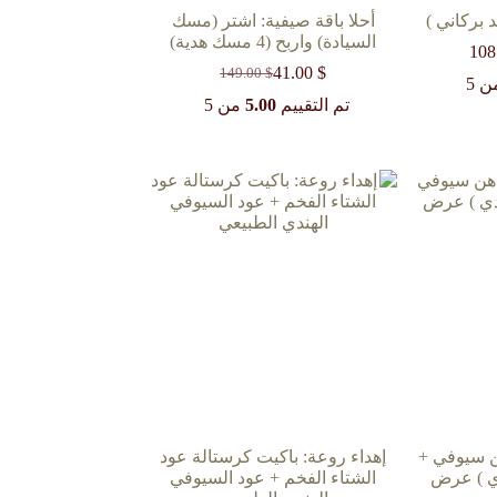
 بركاني )
أحلا باقة صيفية: اشتر (مسك
السيادة) واربح (4 مسك هدية)
108
نطاق
السعر:
$
41.00
149.00
$
السعر
السعر
 5
من
الحالي
الأصلي
تم التقييم
5.00
من 5
هو:
هو:
خلال
149.00 $.
41.00 $.
هن سيوفي +
إهداء روعة: باكيت كرستالة عود
ي ) عرض
الشتاء الفخم + عود السيوفي