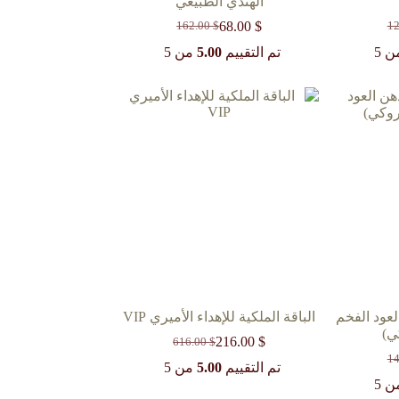
الهندي الطبيعي
68.00
$
162.00
$
1
السعر
السعر
ي
الحالي
الأصلي
 5
تم التقييم
5.00
من 5
هو:
هو:
162.00 $.
68.00 $.
1
لعود الفخم
الباقة الملكية للإهداء الأميري VIP
ي)
216.00
$
616.00
$
السعر
السعر
1
الحالي
الأصلي
تم التقييم
5.00
من 5
ي
هو:
هو:
 5